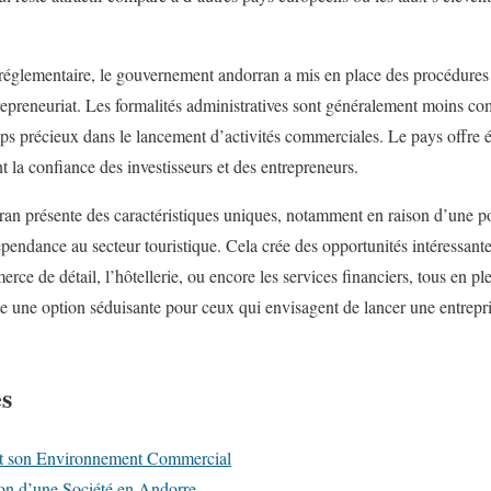
 réglementaire, le gouvernement andorran a mis en place des procédures 
trepreneuriat. Les formalités administratives sont généralement moins co
ps précieux dans le lancement d’activités commerciales. Le pays offre 
t la confiance des investisseurs et des entrepreneurs.
rran présente des caractéristiques uniques, notamment en raison d’une p
épendance au secteur touristique. Cela crée des opportunités intéressant
rce de détail, l’hôtellerie, ou encore les services financiers, tous en plei
te une option séduisante pour ceux qui envisagent de lancer une entrep
es
 et son Environnement Commercial
ion d’une Société en Andorre