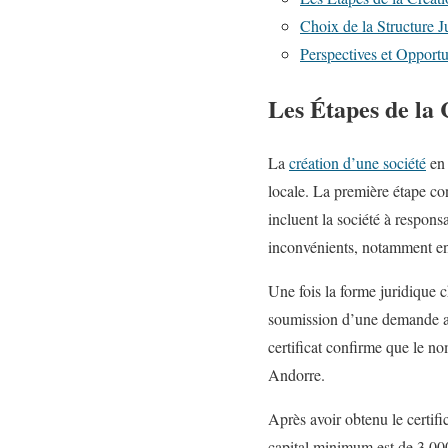
Choix de la Structure Ju
Perspectives et Opport
Les Étapes de la
La
création d’une société
en 
locale. La première étape con
incluent la société à respon
inconvénients, notamment en 
Une fois la forme juridique c
soumission d’une demande aup
certificat confirme que le nom
Andorre.
Après avoir obtenu le certifi
capital minimum est de 3 000