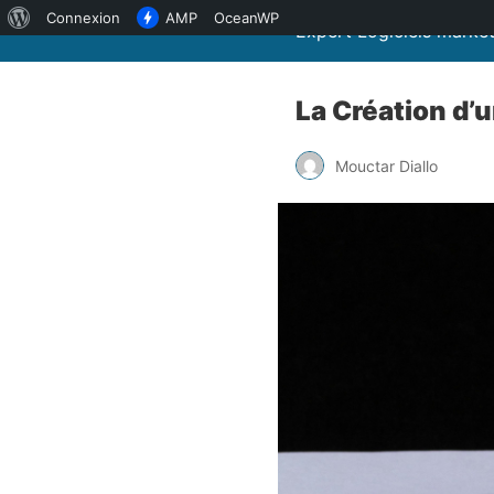
À
Connexion
AMP
OceanWP
Expert Logiciels marke
propos
de
La Création d’
WordPress
Mouctar Diallo