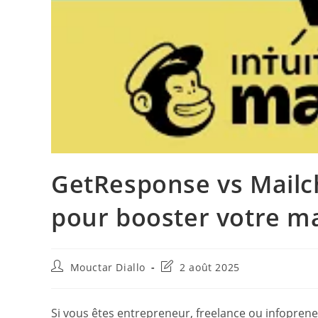
GetResponse vs Mailch
pour booster votre ma
Auteur/autrice
Dernière
Mouctar Diallo
2 août 2025
de
modification
la
de
publication :
la
Si vous êtes entrepreneur, freelance ou infopren