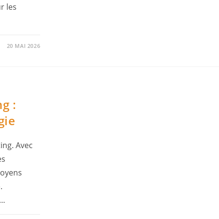
r les
20 MAI 2026
g :
gie
ting. Avec
es
moyens
.
e…