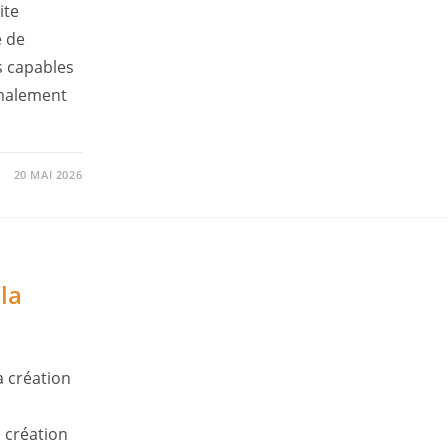
ite
e de
s capables
rmalement
20 MAI 2026
 la
la création
 création