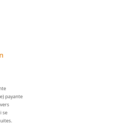
Un
ante
nte) payante
vers
i se
uites.