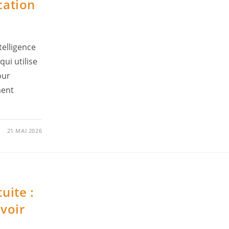
cation
elligence
qui utilise
our
ment
21 MAI 2026
tuite :
voir