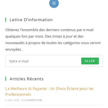
S’ouvre
dans
un
Lettre D’information
nouvel
onglet
Obtenez l’ensemble des derniers contenus par e-mail
quelques fois par mois. Des mises à jour et des
nouveautés à propos de toutes les catégories vous seront
envoyées.
ALLER
Articles Récents
La Meilleure IA Payante : Un Choix Éclairé pour les
Professionnels
5 JUIN 2026
/
0 COMMENTAIRE