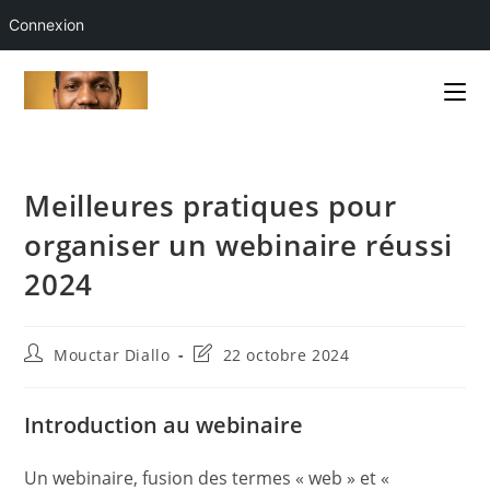
Connexion
Skip
to
content
Meilleures pratiques pour
organiser un webinaire réussi
2024
Auteur/autrice
Dernière
Mouctar Diallo
22 octobre 2024
de
modification
la
de
publication :
la
Introduction au webinaire
publication :
Un webinaire, fusion des termes « web » et «