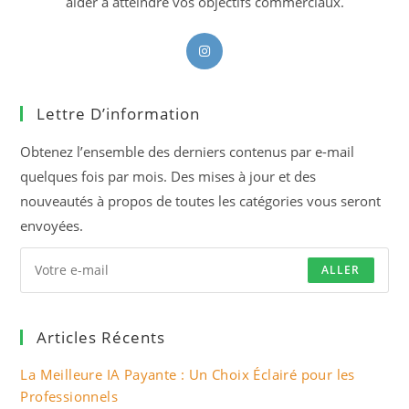
aider à atteindre vos objectifs commerciaux.
S’ouvre
dans
un
Lettre D’information
nouvel
onglet
Obtenez l’ensemble des derniers contenus par e-mail
quelques fois par mois. Des mises à jour et des
nouveautés à propos de toutes les catégories vous seront
envoyées.
ALLER
Articles Récents
La Meilleure IA Payante : Un Choix Éclairé pour les
Professionnels