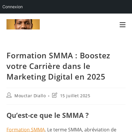
Connexion
Skip
to
content
Formation SMMA : Boostez
votre Carrière dans le
Marketing Digital en 2025
Auteur/autrice
Dernière
Mouctar Diallo
15 juillet 2025
de
modification
la
de
publication :
la
Qu’est-ce que le SMMA ?
publication :
Formation SMMA
. Le terme SMMA, abréviation de