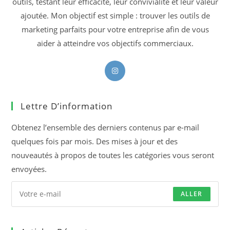
outils, testant leur efficacité, leur convivialité et leur valeur
ajoutée. Mon objectif est simple : trouver les outils de
marketing parfaits pour votre entreprise afin de vous
aider à atteindre vos objectifs commerciaux.
S’ouvre
dans
un
Lettre D’information
nouvel
onglet
Obtenez l’ensemble des derniers contenus par e-mail
quelques fois par mois. Des mises à jour et des
nouveautés à propos de toutes les catégories vous seront
envoyées.
ALLER