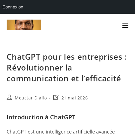
Connexion
Skip
to
content
ChatGPT pour les entreprises :
Révolutionner la
communication et l’efficacité
Auteur/autrice
Dernière
Mouctar Diallo
21 mai 2026
de
modification
la
de
publication :
la
Introduction à ChatGPT
publication :
ChatGPT est une intelligence artificielle avancée