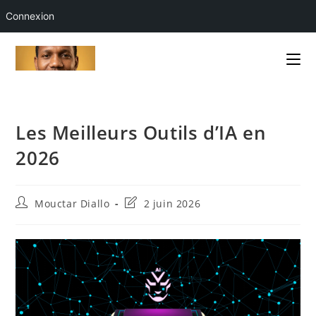
Connexion
Skip
to
content
Les Meilleurs Outils d’IA en
2026
Auteur/autrice
Dernière
Mouctar Diallo
2 juin 2026
de
modification
la
de
publication :
la
publication :