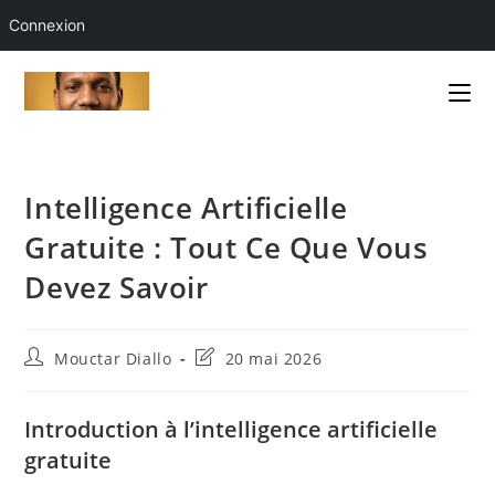
Connexion
Skip
to
content
Intelligence Artificielle
Gratuite : Tout Ce Que Vous
Devez Savoir
Auteur/autrice
Dernière
Mouctar Diallo
20 mai 2026
de
modification
la
de
publication :
la
Introduction à l’intelligence artificielle
publication :
gratuite