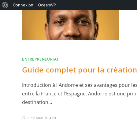
À
Connexion
OceanWP
Skip
propos
to
de
content
WordPress
ENTREPRENEURIAT
Guide complet pour la création
Introduction à l'Andorre et ses avantages pour le
entre la France et l'Espagne, Andorre est une pri
destination…
0 COMMENTAIRE