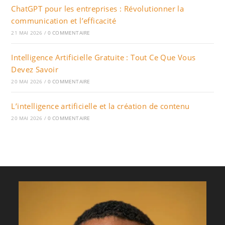
ChatGPT pour les entreprises : Révolutionner la
communication et l’efficacité
21 MAI 2026
/
0 COMMENTAIRE
Intelligence Artificielle Gratuite : Tout Ce Que Vous
Devez Savoir
20 MAI 2026
/
0 COMMENTAIRE
L’intelligence artificielle et la création de contenu
20 MAI 2026
/
0 COMMENTAIRE