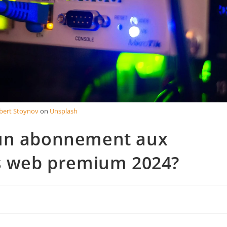
bert Stoynov
on
Unsplash
 un abonnement aux
es web premium 2024?