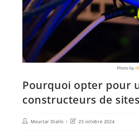
Photo by
Al
Pourquoi opter pour
constructeurs de sit
Auteur/autrice
Dernière
Mouctar Diallo
25 octobre 2024
de
modification
la
de
publication :
la