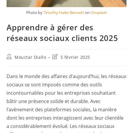
Photo by
Timothy Hales Bennett
on
Unsplash
Apprendre à gérer des
réseaux sociaux clients 2025
Auteur/autrice
Dernière
Mouctar Diallo
5 février 2025
de
modification
la
de
publication :
la
Dans le monde des affaires d’aujourd’hui, les réseaux
publication :
sociaux se sont imposés comme des outils
incontournables pour les entreprises souhaitant
bâtir une présence solide et durable. Avec
l’avènement des plateformes sociales, la manière
dont les entreprises interagissent avec leur clientèle
a considérablement évolué. Les réseaux sociaux