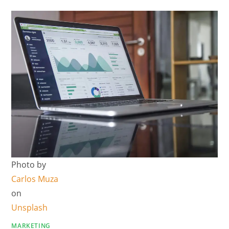
Photo by
Carlos Muza
on
Unsplash
MARKETING