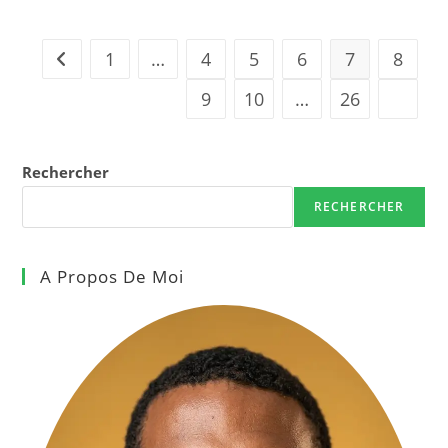
1
…
4
5
6
7
8
Go to the previous page
9
10
…
26
Aller à
Rechercher
RECHERCHER
A Propos De Moi