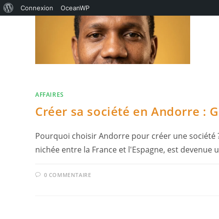
À
Connexion
OceanWP
Skip
propos
to
de
content
WordPress
AFFAIRES
Créer sa société en Andorre : 
Pourquoi choisir Andorre pour créer une société ?
nichée entre la France et l'Espagne, est devenue
0 COMMENTAIRE