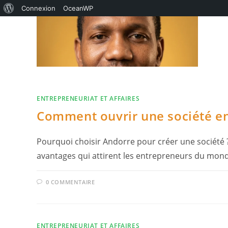
À
Connexion
OceanWP
Skip
propos
to
de
content
WordPress
ENTREPRENEURIAT ET AFFAIRES
Comment ouvrir une société en
Pourquoi choisir Andorre pour créer une société
avantages qui attirent les entrepreneurs du monde
0 COMMENTAIRE
ENTREPRENEURIAT ET AFFAIRES