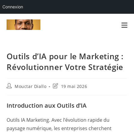
Connexion
Skip
to
content
Outils d’IA pour le Marketing :
Révolutionner Votre Stratégie
Auteur/autrice
Dernière
Mouctar Diallo
19 mai 2026
de
modification
la
de
publication :
la
Introduction aux Outils d’IA
publication :
Outils IA Marketing. Avec l’évolution rapide du
paysage numérique, les entreprises cherchent