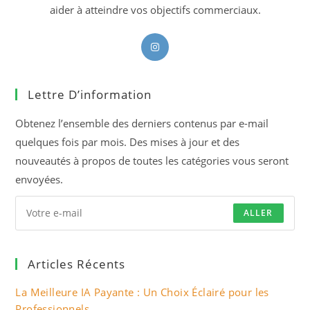
aider à atteindre vos objectifs commerciaux.
S’ouvre
dans
un
Lettre D’information
nouvel
onglet
Obtenez l’ensemble des derniers contenus par e-mail
quelques fois par mois. Des mises à jour et des
nouveautés à propos de toutes les catégories vous seront
envoyées.
ALLER
Articles Récents
La Meilleure IA Payante : Un Choix Éclairé pour les
Professionnels