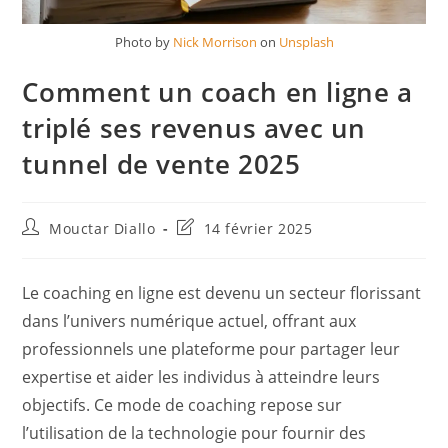
Photo by
Nick Morrison
on
Unsplash
Comment un coach en ligne a
triplé ses revenus avec un
tunnel de vente 2025
Auteur/autrice
Dernière
Mouctar Diallo
14 février 2025
de
modification
la
de
publication :
la
Le coaching en ligne est devenu un secteur florissant
publication :
dans l’univers numérique actuel, offrant aux
professionnels une plateforme pour partager leur
expertise et aider les individus à atteindre leurs
objectifs. Ce mode de coaching repose sur
l’utilisation de la technologie pour fournir des