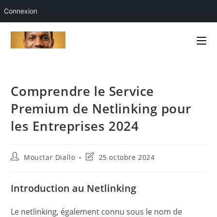
Connexion
Skip
to
content
Comprendre le Service
Premium de Netlinking pour
les Entreprises 2024
Auteur/autrice
Dernière
Mouctar Diallo
25 octobre 2024
de
modification
la
de
publication :
la
Introduction au Netlinking
publication :
Le netlinking, également connu sous le nom de