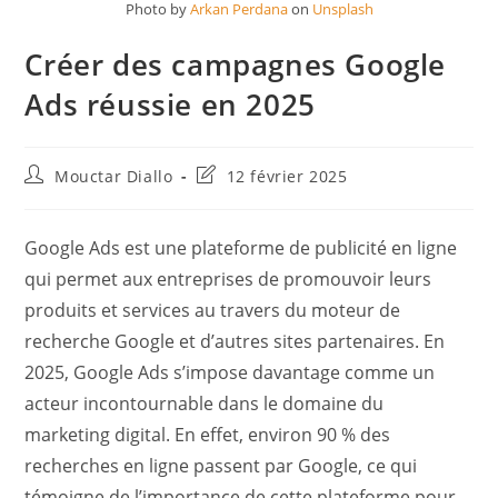
Photo by
Arkan Perdana
on
Unsplash
Créer des campagnes Google
Ads réussie en 2025
Auteur/autrice
Dernière
Mouctar Diallo
12 février 2025
de
modification
la
de
publication :
la
Google Ads est une plateforme de publicité en ligne
publication :
qui permet aux entreprises de promouvoir leurs
produits et services au travers du moteur de
recherche Google et d’autres sites partenaires. En
2025, Google Ads s’impose davantage comme un
acteur incontournable dans le domaine du
marketing digital. En effet, environ 90 % des
recherches en ligne passent par Google, ce qui
témoigne de l’importance de cette plateforme pour