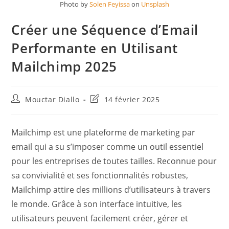
Photo by
Solen Feyissa
on
Unsplash
Créer une Séquence d’Email
Performante en Utilisant
Mailchimp 2025
Auteur/autrice
Dernière
Mouctar Diallo
14 février 2025
de
modification
la
de
publication :
la
Mailchimp est une plateforme de marketing par
publication :
email qui a su s’imposer comme un outil essentiel
pour les entreprises de toutes tailles. Reconnue pour
sa convivialité et ses fonctionnalités robustes,
Mailchimp attire des millions d’utilisateurs à travers
le monde. Grâce à son interface intuitive, les
utilisateurs peuvent facilement créer, gérer et