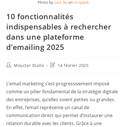
Photo by
Sash Bo
on
Unsplash
10 fonctionnalités
indispensables à rechercher
dans une plateforme
d’emailing 2025
Auteur/autrice
Dernière
Mouctar Diallo
14 février 2025
de
modification
la
de
publication :
la
L’email marketing s’est progressivement imposé
publication :
comme un pilier fondamental de la stratégie digitale
des entreprises, qu’elles soient petites ou grandes.
En effet, l’email représente un canal de
communication direct qui permet d’instaurer une
relation durable avec les clients. Grâce à une