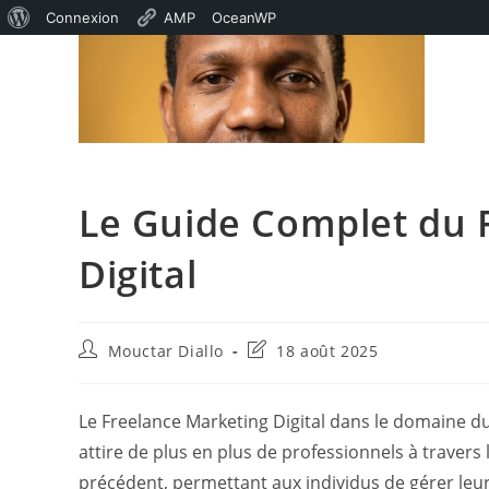
À
Connexion
AMP
OceanWP
Skip
propos
to
de
content
WordPress
Le Guide Complet du 
Digital
Auteur/autrice
Dernière
Mouctar Diallo
18 août 2025
de
modification
la
de
publication :
la
Le Freelance Marketing Digital dans le domaine du
publication :
attire de plus en plus de professionnels à travers 
précédent, permettant aux individus de gérer leur