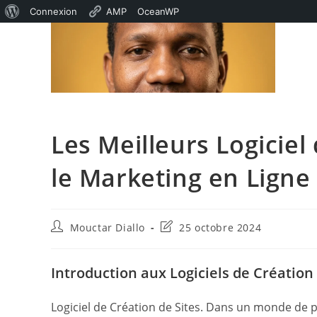
À
Connexion
AMP
OceanWP
Skip
propos
to
de
content
WordPress
Les Meilleurs Logiciel
le Marketing en Ligne
Auteur/autrice
Dernière
Mouctar Diallo
25 octobre 2024
de
modification
la
de
publication :
la
Introduction aux Logiciels de Création 
publication :
Logiciel de Création de Sites. Dans un monde de p