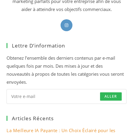
marketing parfaits pour votre entreprise afin de vous
aider à atteindre vos objectifs commerciaux.
S’ouvre
dans
un
Lettre D’information
nouvel
onglet
Obtenez l’ensemble des derniers contenus par e-mail
quelques fois par mois. Des mises à jour et des
nouveautés à propos de toutes les catégories vous seront
envoyées.
ALLER
Articles Récents
La Meilleure IA Payante : Un Choix Éclairé pour les