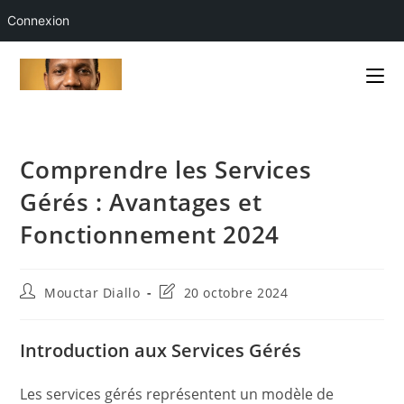
Connexion
Skip
to
content
Comprendre les Services
Gérés : Avantages et
Fonctionnement 2024
Auteur/autrice
Dernière
Mouctar Diallo
20 octobre 2024
de
modification
la
de
publication :
la
Introduction aux Services Gérés
publication :
Les services gérés représentent un modèle de