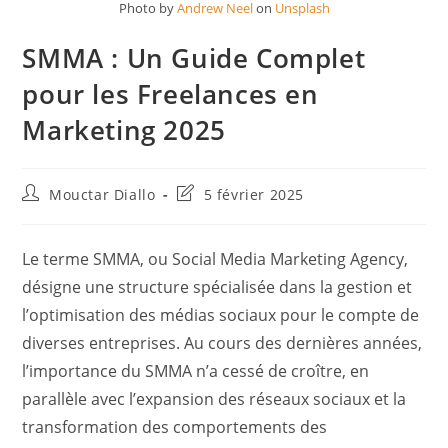
Photo by
Andrew Neel
on
Unsplash
SMMA : Un Guide Complet
pour les Freelances en
Marketing 2025
Auteur/autrice
Dernière
Mouctar Diallo
5 février 2025
de
modification
la
de
publication :
la
Le terme SMMA, ou Social Media Marketing Agency,
publication :
désigne une structure spécialisée dans la gestion et
l’optimisation des médias sociaux pour le compte de
diverses entreprises. Au cours des dernières années,
l’importance du SMMA n’a cessé de croître, en
parallèle avec l’expansion des réseaux sociaux et la
transformation des comportements des