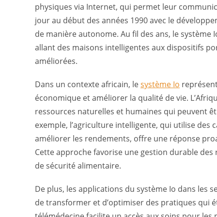
physiques via Internet, qui permet leur communic
jour au début des années 1990 avec le développe
de manière autonome. Au fil des ans, le système 
allant des maisons intelligentes aux dispositifs p
améliorées.
Dans un contexte africain, le
système Io
représente
économique et améliorer la qualité de vie. L’Afri
ressources naturelles et humaines qui peuvent être
exemple, l’agriculture intelligente, qui utilise des
améliorer les rendements, offre une réponse proa
Cette approche favorise une gestion durable des 
de sécurité alimentaire.
De plus, les applications du système Io dans les s
de transformer et d’optimiser des pratiques qui éta
télémédecine facilite un accès aux soins pour les