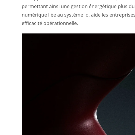
permettant ainsi une gestion énergétique plus du
numérique liée au système Io, aide les entreprise
efficacité opérationnelle.