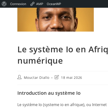
À
Connexion
AMP
OceanWP
Skip
propos
to
de
content
WordPress
Le système Io en Afriq
numérique
Auteur/autrice
Dernière
Mouctar Diallo
18 mai 2026
de
modification
la
de
publication :
la
Introduction au système Io
publication :
Le système Io (systeme io en afrique), ou Internet 