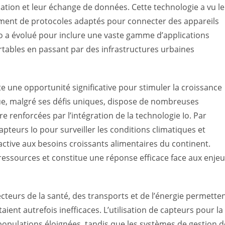
ation et leur échange de données. Cette technologie a vu le
ment de protocoles adaptés pour connecter des appareils
Io a évolué pour inclure une vaste gamme d’applications
ortables en passant par des infrastructures urbaines
 une opportunité significative pour stimuler la croissance
que, malgré ses défis uniques, dispose de nombreuses
 renforcées par l’intégration de la technologie Io. Par
 capteurs Io pour surveiller les conditions climatiques et
ctive aux besoins croissants alimentaires du continent.
ressources et constitue une réponse efficace face aux enje
ecteurs de la santé, des transports et de l’énergie permette
ient autrefois inefficaces. L’utilisation de capteurs pour la
 populations éloignées, tandis que les systèmes de gestion d