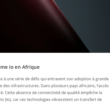
eme io en Afrique
ace à une série de défis qui entravent son adoption à grande
e des infrastructures. Dans plusieurs pays africains, l’accès
ité. Cette absence de connectivité de qualité empêche la
ets (Io), car ces technologies nécessitent un transfert de