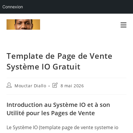
Connexion
Skip
to
content
Template de Page de Vente
Système IO Gratuit
Auteur/autrice
Dernière
Mouctar Diallo
8 mai 2026
de
modification
la
de
publication :
la
Introduction au Système IO et à son
publication :
Utilité pour les Pages de Vente
Le Système IO (template page de vente systeme io