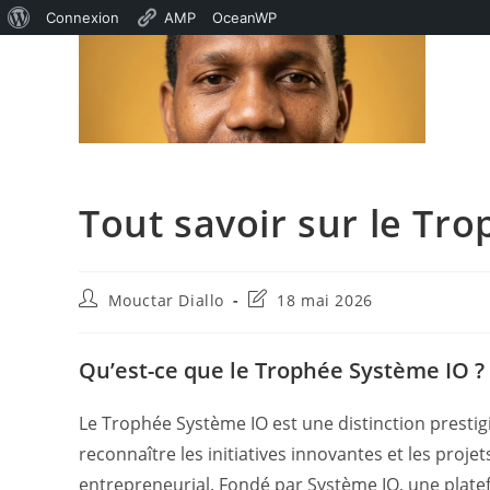
À
Connexion
AMP
OceanWP
Skip
propos
to
de
content
WordPress
Tout savoir sur le Tr
Auteur/autrice
Dernière
Mouctar Diallo
18 mai 2026
de
modification
la
de
publication :
la
Qu’est-ce que le Trophée Système IO ?
publication :
Le Trophée Système IO est une distinction presti
reconnaître les initiatives innovantes et les proje
entrepreneurial. Fondé par Système IO, une platefo