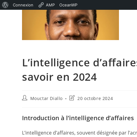
À
Connexion
AMP
OceanWP
Skip
propos
to
de
content
WordPress
L’intelligence d’affai
savoir en 2024
Auteur/autrice
Dernière
Mouctar Diallo
20 octobre 2024
de
modification
la
de
publication :
la
Introduction à l’intelligence d’affaires
publication :
L’intelligence d’affaires, souvent désignée par l’