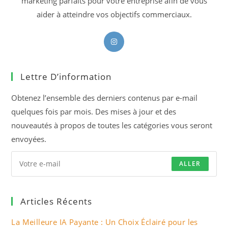
marketing parfaits pour votre entreprise afin de vous
aider à atteindre vos objectifs commerciaux.
S’ouvre
dans
un
Lettre D’information
nouvel
onglet
Obtenez l’ensemble des derniers contenus par e-mail
quelques fois par mois. Des mises à jour et des
nouveautés à propos de toutes les catégories vous seront
envoyées.
ALLER
Articles Récents
La Meilleure IA Payante : Un Choix Éclairé pour les