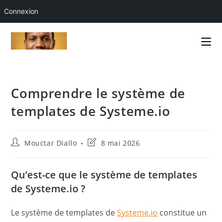
Connexion
Skip
to
content
Comprendre le système de
templates de Systeme.io
Auteur/autrice
Dernière
Mouctar Diallo
8 mai 2026
de
modification
la
de
publication :
la
Qu’est-ce que le système de templates
publication :
de Systeme.io ?
Le système de templates de
Systeme.io
constitue un