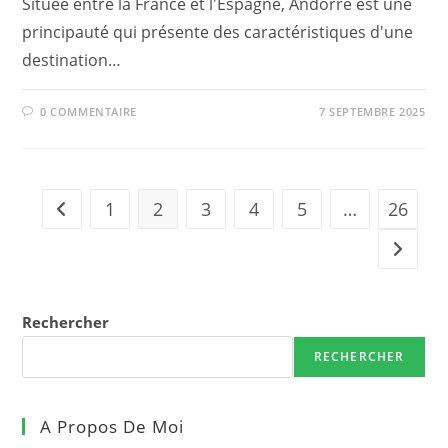
Située entre la France et l'Espagne, Andorre est une
principauté qui présente des caractéristiques d'une
destination…
0 COMMENTAIRE
7 SEPTEMBRE 2025
1
2
3
4
5
…
26
Go to the previous page
Aller à 
Rechercher
RECHERCHER
A Propos De Moi